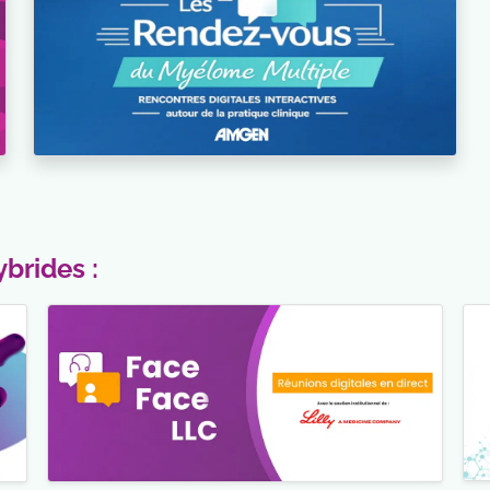
brides :