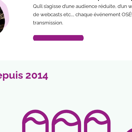
Qu’il s’agisse d’une audience réduite, d’un 
de webcasts etc…, chaque événement OSÉUS
transmission.
En savoir plus !
Los jugadores de casino han encontrado en
c
Para quienes disfrutan de la adrenalina onli
Pour une partie du public, la vraie différence 
Try
Avia Masters
and test your timing skills.
Play at
All Star casino
and enjoy slots.
Juega en
Cazimbo
y aprovecha promociones
Découvrez
Trueluck
et tentez votre chance.
Spilaðu á
Mr Pacho
og njóttu spilanna.
Spill hos
Casinodays
og nyt spillene.
Explore the best
world cup betting sites
for li
Para quienes buscan una experiencia dinámi
de jugar gracias a 100hp Gaming. Este juego 
una propuesta dinámica que mantiene la tensi
grands événements sportifs. Dans ce cadre,
a
ritmo rápido y su estilo visual llamativo, y en
en cada ronda que puede terminar en cualq
su estilo y características,
https://chicken-ro
un mini-texte sur campagnes saisonnières, op
puede ampliar la información sobre esta prop
dentro de una experiencia llena de ritmo y e
importantes et moments forts du calendrier de
formato ágil lo convierten en una opción inte
epuis 2014
intensas.