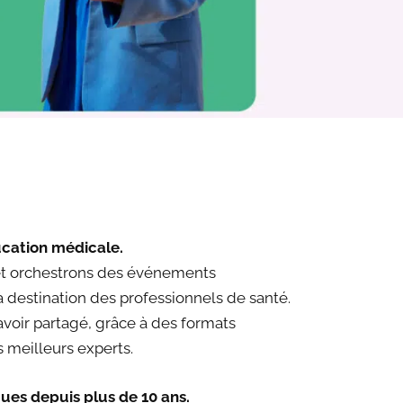
cation médicale.
et orchestrons des événements
à destination des professionnels de santé.
avoir partagé, grâce à des formats
 meilleurs experts.
ues depuis plus de 10 ans.