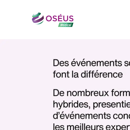
P
a
s
s
e
r
a
u
c
o
n
t
e
n
u