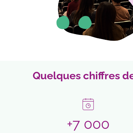
Quelques chiffres d
+7 000