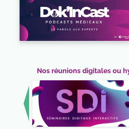
Nos réunions digitales ou hy