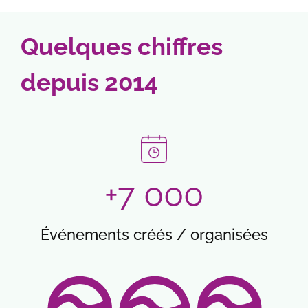
matches.
chicken subway juego destaca por su ritmo rápido
a 100hp Gaming. Este juego de tipo crash combina
propuesta dinámica que mantiene la tensión en
événements sportifs. Dans ce cadre,
akwabet ci
y su estilo visual llamativo, y en
https://chicken-
simplicidad y tensión en cada ronda que puede
cada partida. Si quieres conocer mejor su estilo y
trouve naturellement sa place dans un mini-texte
Quelques chiffres
subway-win.org/es/
se puede ampliar la
terminar en cualquier momento.
características,
https://chicken-road.es/
ofrece un
sur campagnes saisonnières, opérations spéciales
información sobre esta propuesta. Su ambientación
punto de referencia útil dentro de una experiencia
autour des affiches importantes et moments forts
depuis 2014
entretenida y su formato ágil lo convierten en una
llena de ritmo y emoción.
du calendrier des paris.
opción interesante para quienes disfrutan de
partidas intensas.
+7 000
Événements créés / organisées