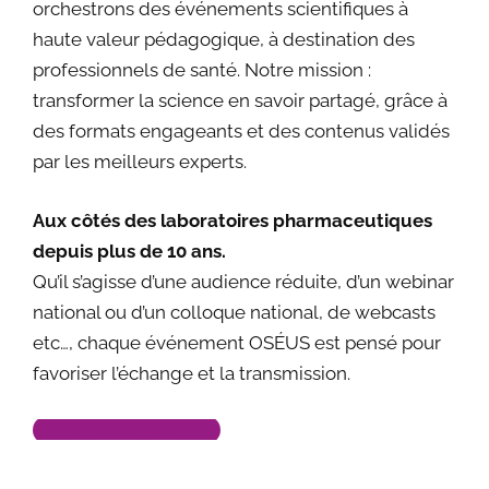
orchestrons des événements scientifiques à
haute valeur pédagogique, à destination des
professionnels de santé. Notre mission :
transformer la science en savoir partagé, grâce à
des formats engageants et des contenus validés
par les meilleurs experts.
Aux côtés des laboratoires pharmaceutiques
depuis plus de 10 ans.
Qu’il s’agisse d’une audience réduite, d’un webinar
national ou d’un colloque national, de webcasts
etc…, chaque événement OSÉUS est pensé pour
favoriser l’échange et la transmission.
En savoir plus !
Los jugadores de casino han encontrado en
chicken
Para quienes disfrutan de la adrenalina online,
Pour une partie du public, la vraie différence se voit
Try
Avia Masters
and test your timing skills.
Play at
All Star casino
and enjoy slots.
Juega en
Cazimbo
y aprovecha promociones.
Découvrez
Trueluck
et tentez votre chance.
Spilaðu á
Mr Pacho
og njóttu spilanna.
Spill hos
Casinodays
og nyt spillene.
Explore the best
world cup betting sites
for live
Para quienes buscan una experiencia dinámica,
train
una nueva forma emocionante de jugar gracias
Chicken Road es un juego de gambling con una
dans le rythme des offres liées aux grands