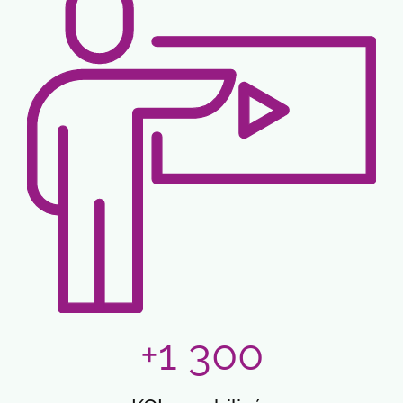
+1 300