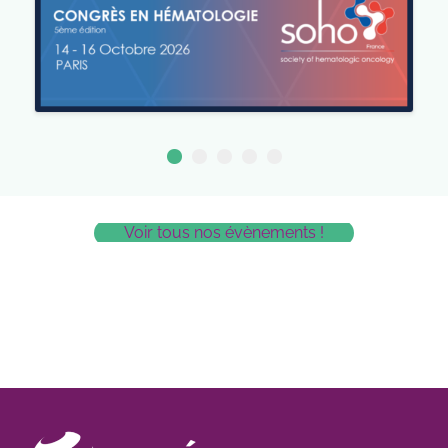
Voir tous nos évènements !
valorbet
casino scores
hotelaltoparque.com.ar