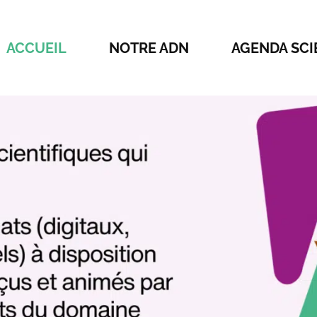
ACCUEIL
NOTRE ADN
AGENDA SCI