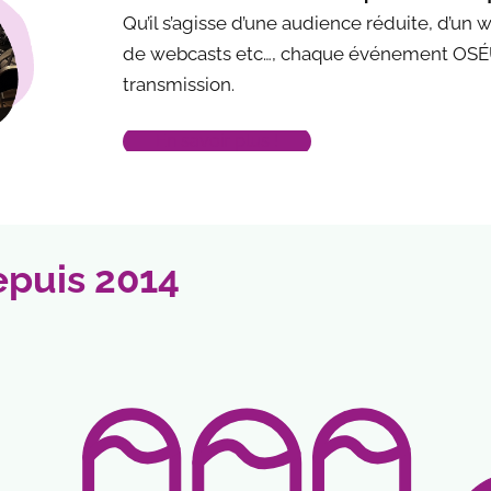
Qu’il s’agisse d’une audience réduite, d’un 
de webcasts etc…, chaque événement OSÉUS
transmission.
En savoir plus !
Los jugadores de casino han encontrado en
c
Para quienes disfrutan de la adrenalina onli
Pour une partie du public, la vraie différence 
Try
Avia Masters
and test your timing skills.
Play at
All Star casino
and enjoy slots.
Juega en
Cazimbo
y aprovecha promociones
Découvrez
Trueluck
et tentez votre chance.
Spilaðu á
Mr Pacho
og njóttu spilanna.
Spill hos
Casinodays
og nyt spillene.
Explore the best
world cup betting sites
for li
Para quienes buscan una experiencia dinámi
de jugar gracias a 100hp Gaming. Este juego 
una propuesta dinámica que mantiene la tensi
grands événements sportifs. Dans ce cadre,
a
ritmo rápido y su estilo visual llamativo, y en
en cada ronda que puede terminar en cualq
su estilo y características,
https://chicken-ro
un mini-texte sur campagnes saisonnières, op
puede ampliar la información sobre esta prop
dentro de una experiencia llena de ritmo y e
importantes et moments forts du calendrier de
formato ágil lo convierten en una opción inte
epuis 2014
intensas.