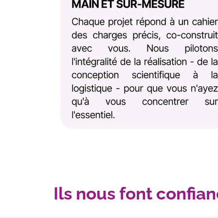
Ils nous font confia