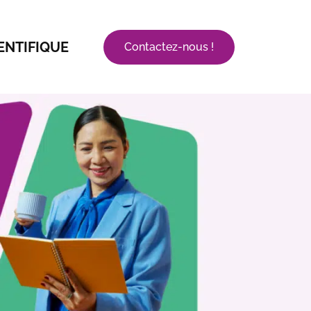
ENTIFIQUE
Contactez-nous !