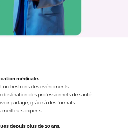
cation médicale.
et orchestrons des événements
à destination des professionnels de santé.
avoir partagé, grâce à des formats
 meilleurs experts.
ues depuis plus de 10 ans.