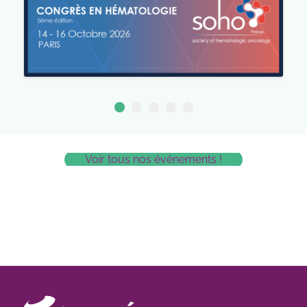
Voir tous nos évènements !
valorbet
casino scores
hotelaltoparque.com.ar