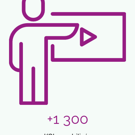
+1 300