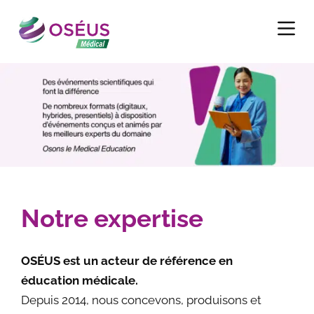
P
a
s
s
e
r
a
u
c
o
n
Notre expertise
t
e
n
OSÉUS est un acteur de référence en
u
éducation médicale.
Depuis 2014, nous concevons, produisons et