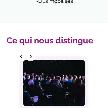
KOLs mobilisés
Ce qui nous distingue