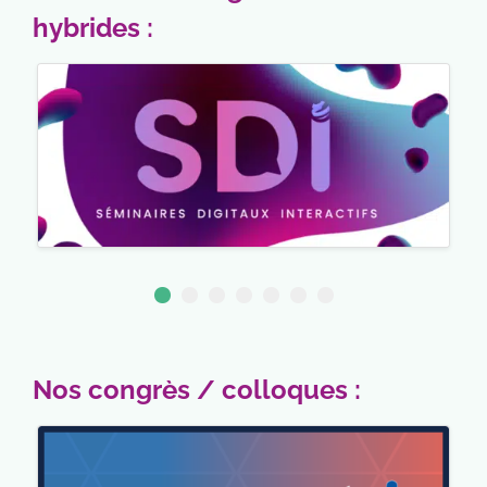
hybrides :
Nos congrès / colloques :