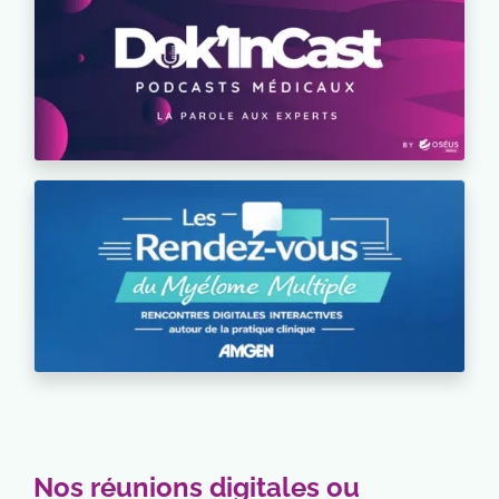
Nos réunions digitales ou