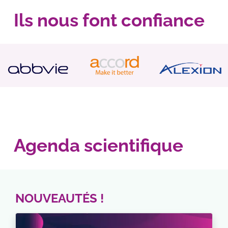
Ils nous font confiance
Agenda scientifique
NOUVEAUTÉS !