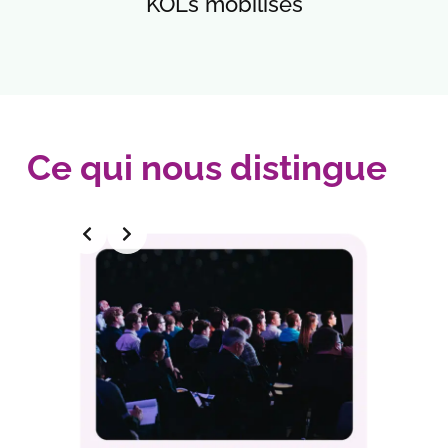
KOLs mobilisés
Ce qui nous distingue