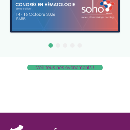
Voir tous nos évènements !
valorbet
casino scores
hotelaltoparque.com.ar