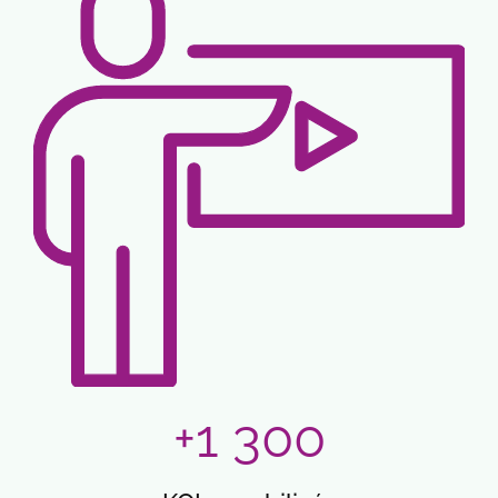
+1 300