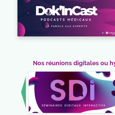
Nos réunions digitales ou hy