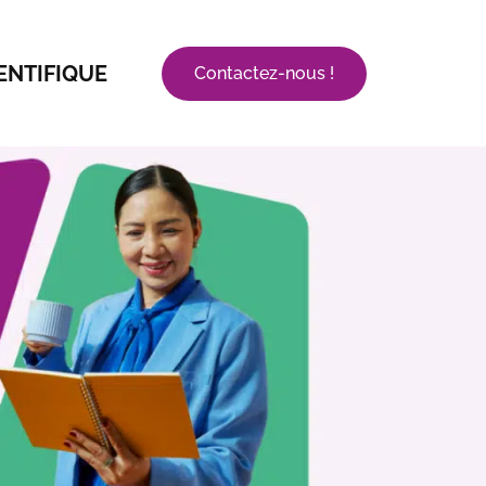
ENTIFIQUE
Contactez-nous !