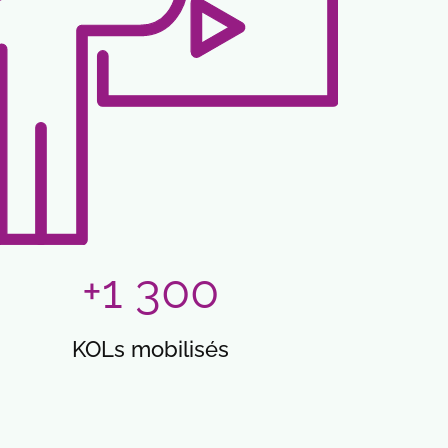
+1 300
KOLs mobilisés