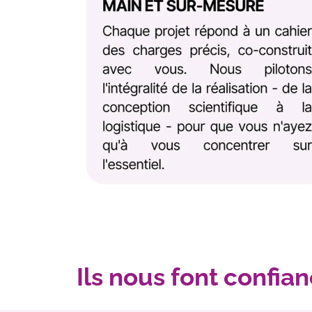
Ils nous font confia