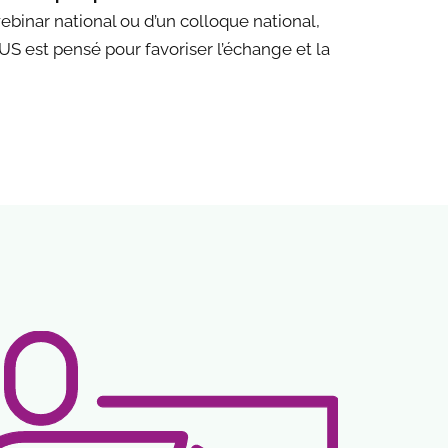
webinar national ou d’un colloque national,
 est pensé pour favoriser l’échange et la
hicken train
una nueva forma emocionante
ne, Chicken Road es un juego de gambling con
se voit dans le rythme des offres liées aux
.
ve matches.
ca, chicken subway juego destaca por su
de tipo crash combina simplicidad y tensión
ón en cada partida. Si quieres conocer mejor
kwabet ci
trouve naturellement sa place dans
https://chicken-subway-win.org/es/
se
uier momento.
ad.es/
ofrece un punto de referencia útil
érations spéciales autour des affiches
uesta. Su ambientación entretenida y su
moción.
s paris.
resante para quienes disfrutan de partidas