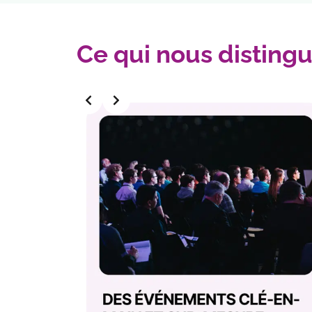
Ce qui nous disting