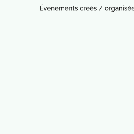
Événements créés / organisé