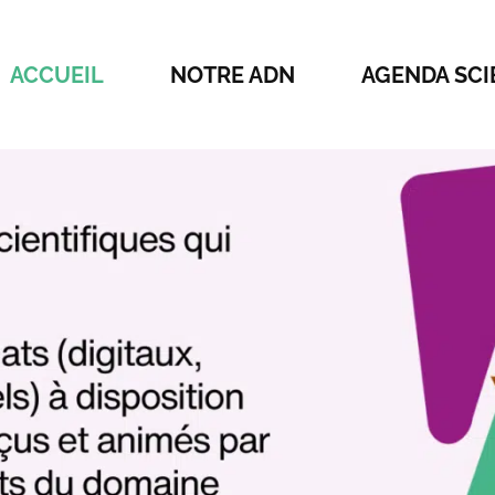
ACCUEIL
NOTRE ADN
AGENDA SCI