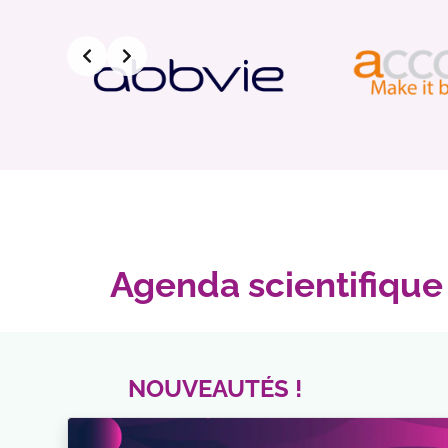
Agenda scientifique
NOUVEAUTÉS !