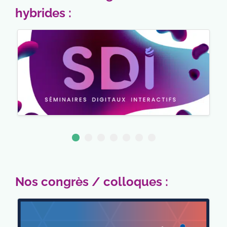
hybrides :
Nos congrès / colloques :