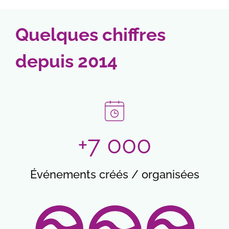
matches.
chicken subway juego destaca por su ritmo rápido
a 100hp Gaming. Este juego de tipo crash combina
propuesta dinámica que mantiene la tensión en
événements sportifs. Dans ce cadre,
akwabet ci
y su estilo visual llamativo, y en
https://chicken-
simplicidad y tensión en cada ronda que puede
cada partida. Si quieres conocer mejor su estilo y
trouve naturellement sa place dans un mini-texte
Quelques chiffres
subway-win.org/es/
se puede ampliar la
terminar en cualquier momento.
características,
https://chicken-road.es/
ofrece un
sur campagnes saisonnières, opérations spéciales
información sobre esta propuesta. Su ambientación
punto de referencia útil dentro de una experiencia
autour des affiches importantes et moments forts
depuis 2014
entretenida y su formato ágil lo convierten en una
llena de ritmo y emoción.
du calendrier des paris.
opción interesante para quienes disfrutan de
partidas intensas.
+7 000
Événements créés / organisées