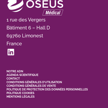
1 rue des Vergers
Bâtiment 6 – Hall D
69760 Limonest
France
LinkedIn
NOTRE ADN
AGENDA SCIENTIFIQUE
CONTACT
CONDITIONS GÉNÉRALES D’UTILISATION
CONDITIONS GÉNÉRALES DE VENTE
POLITIQUE DE PROTECTION DES DONNÉES PERSONNELLES
POLITIQUE COOKIES
MENTIONS LÉGALES