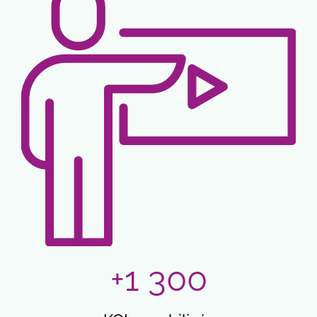
+1 300