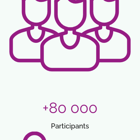
+80 000
Participants