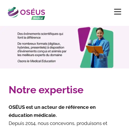
P
a
s
s
e
r
a
u
c
o
n
Notre expertise
t
e
n
OSÉUS est un acteur de référence en
u
éducation médicale.
Depuis 2014, nous concevons, produisons et