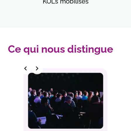
KOLs mobilisés
Ce qui nous distingue