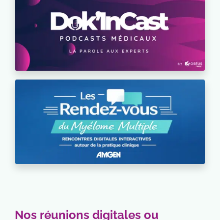
Nos réunions digitales ou