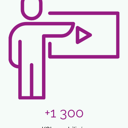
+1 300