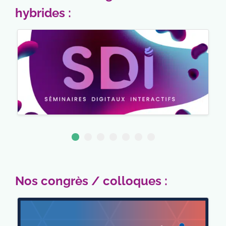
hybrides :
Nos congrès / colloques :