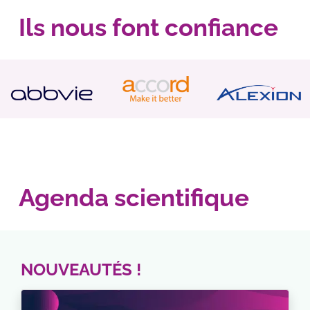
Ils nous font confiance
Agenda scientifique
NOUVEAUTÉS !