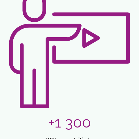
+1 300