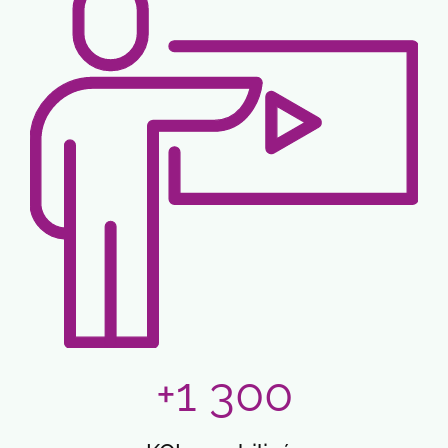
+1 300