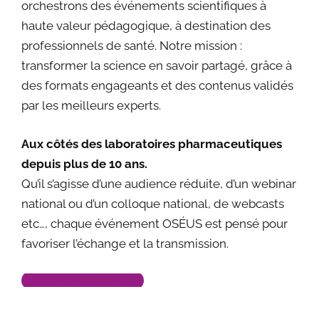
orchestrons des événements scientifiques à
haute valeur pédagogique, à destination des
professionnels de santé. Notre mission :
transformer la science en savoir partagé, grâce à
des formats engageants et des contenus validés
par les meilleurs experts.
Aux côtés des laboratoires pharmaceutiques
depuis plus de 10 ans.
Qu’il s’agisse d’une audience réduite, d’un webinar
national ou d’un colloque national, de webcasts
etc…, chaque événement OSÉUS est pensé pour
favoriser l’échange et la transmission.
En savoir plus !
Los jugadores de casino han encontrado en
chicken
Para quienes disfrutan de la adrenalina online,
Pour une partie du public, la vraie différence se voit
Try
Avia Masters
and test your timing skills.
Play at
All Star casino
and enjoy slots.
Juega en
Cazimbo
y aprovecha promociones.
Découvrez
Trueluck
et tentez votre chance.
Spilaðu á
Mr Pacho
og njóttu spilanna.
Spill hos
Casinodays
og nyt spillene.
Explore the best
world cup betting sites
for live
Para quienes buscan una experiencia dinámica,
train
una nueva forma emocionante de jugar gracias
Chicken Road es un juego de gambling con una
dans le rythme des offres liées aux grands