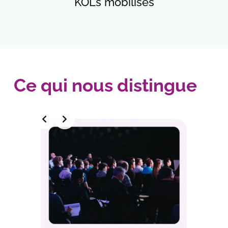
KOLs mobilisés
Ce qui nous distingue