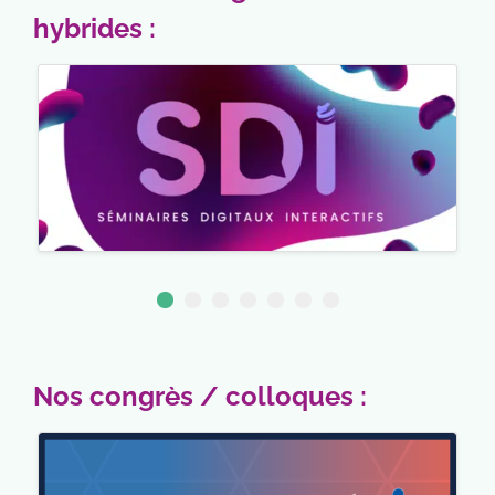
hybrides :
Nos congrès / colloques :