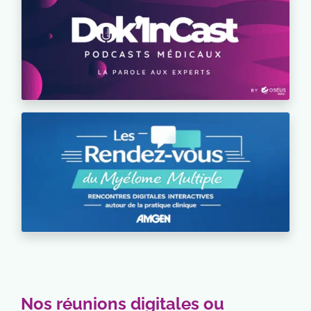
Nos réunions digitales ou