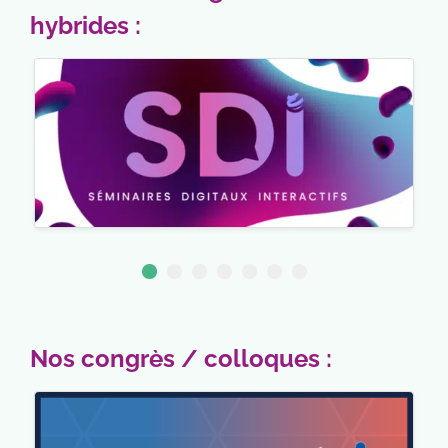
hybrides :
Nos congrès / colloques :