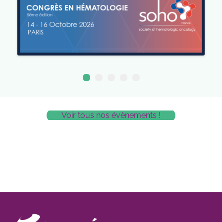
Voir tous nos évènements !
valorbet
casino scores
hotelaltoparque.com.ar