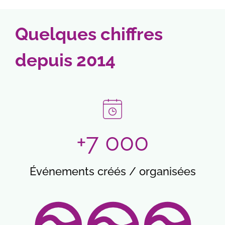
matches.
chicken subway juego destaca por su ritmo rápido
a 100hp Gaming. Este juego de tipo crash combina
propuesta dinámica que mantiene la tensión en
événements sportifs. Dans ce cadre,
akwabet ci
y su estilo visual llamativo, y en
https://chicken-
simplicidad y tensión en cada ronda que puede
cada partida. Si quieres conocer mejor su estilo y
trouve naturellement sa place dans un mini-texte
Quelques chiffres
subway-win.org/es/
se puede ampliar la
terminar en cualquier momento.
características,
https://chicken-road.es/
ofrece un
sur campagnes saisonnières, opérations spéciales
información sobre esta propuesta. Su ambientación
punto de referencia útil dentro de una experiencia
autour des affiches importantes et moments forts
depuis 2014
entretenida y su formato ágil lo convierten en una
llena de ritmo y emoción.
du calendrier des paris.
opción interesante para quienes disfrutan de
partidas intensas.
+7 000
Événements créés / organisées