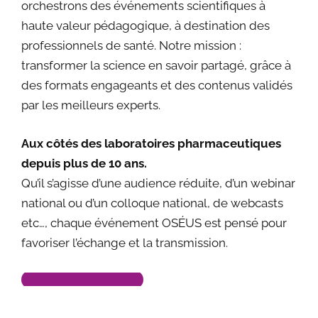
orchestrons des événements scientifiques à
haute valeur pédagogique, à destination des
professionnels de santé. Notre mission :
transformer la science en savoir partagé, grâce à
des formats engageants et des contenus validés
par les meilleurs experts.
Aux côtés des laboratoires pharmaceutiques
depuis plus de 10 ans.
Qu’il s’agisse d’une audience réduite, d’un webinar
national ou d’un colloque national, de webcasts
etc…, chaque événement OSÉUS est pensé pour
favoriser l’échange et la transmission.
En savoir plus !
Los jugadores de casino han encontrado en
chicken
Para quienes disfrutan de la adrenalina online,
Pour une partie du public, la vraie différence se voit
Try
Avia Masters
and test your timing skills.
Play at
All Star casino
and enjoy slots.
Juega en
Cazimbo
y aprovecha promociones.
Découvrez
Trueluck
et tentez votre chance.
Spilaðu á
Mr Pacho
og njóttu spilanna.
Spill hos
Casinodays
og nyt spillene.
Explore the best
world cup betting sites
for live
Para quienes buscan una experiencia dinámica,
train
una nueva forma emocionante de jugar gracias
Chicken Road es un juego de gambling con una
dans le rythme des offres liées aux grands