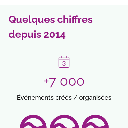
matches.
chicken subway juego destaca por su ritmo rápido
a 100hp Gaming. Este juego de tipo crash combina
propuesta dinámica que mantiene la tensión en
événements sportifs. Dans ce cadre,
akwabet ci
y su estilo visual llamativo, y en
https://chicken-
simplicidad y tensión en cada ronda que puede
cada partida. Si quieres conocer mejor su estilo y
trouve naturellement sa place dans un mini-texte
Quelques chiffres
subway-win.org/es/
se puede ampliar la
terminar en cualquier momento.
características,
https://chicken-road.es/
ofrece un
sur campagnes saisonnières, opérations spéciales
información sobre esta propuesta. Su ambientación
punto de referencia útil dentro de una experiencia
autour des affiches importantes et moments forts
depuis 2014
entretenida y su formato ágil lo convierten en una
llena de ritmo y emoción.
du calendrier des paris.
opción interesante para quienes disfrutan de
partidas intensas.
+7 000
Événements créés / organisées