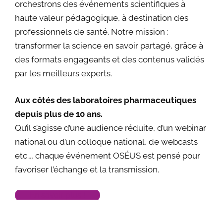
orchestrons des événements scientifiques à
haute valeur pédagogique, à destination des
professionnels de santé. Notre mission :
transformer la science en savoir partagé, grâce à
des formats engageants et des contenus validés
par les meilleurs experts.
Aux côtés des laboratoires pharmaceutiques
depuis plus de 10 ans.
Qu’il s’agisse d’une audience réduite, d’un webinar
national ou d’un colloque national, de webcasts
etc…, chaque événement OSÉUS est pensé pour
favoriser l’échange et la transmission.
En savoir plus !
Los jugadores de casino han encontrado en
chicken
Para quienes disfrutan de la adrenalina online,
Pour une partie du public, la vraie différence se voit
Try
Avia Masters
and test your timing skills.
Play at
All Star casino
and enjoy slots.
Juega en
Cazimbo
y aprovecha promociones.
Découvrez
Trueluck
et tentez votre chance.
Spilaðu á
Mr Pacho
og njóttu spilanna.
Spill hos
Casinodays
og nyt spillene.
Explore the best
world cup betting sites
for live
Para quienes buscan una experiencia dinámica,
train
una nueva forma emocionante de jugar gracias
Chicken Road es un juego de gambling con una
dans le rythme des offres liées aux grands