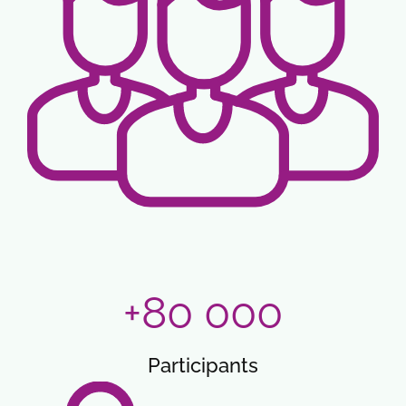
+80 000
Participants