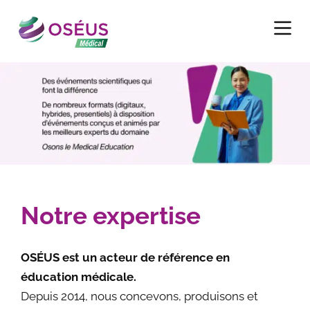
P
a
s
s
e
r
a
u
c
o
n
Notre expertise
t
e
n
OSÉUS est un acteur de référence en
u
éducation médicale.
Depuis 2014, nous concevons, produisons et