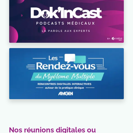
Nos réunions digitales ou