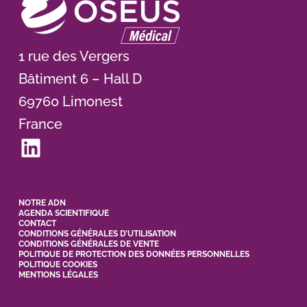
1 rue des Vergers
Bâtiment 6 – Hall D
69760 Limonest
France
LinkedIn
NOTRE ADN
AGENDA SCIENTIFIQUE
CONTACT
CONDITIONS GÉNÉRALES D’UTILISATION
CONDITIONS GÉNÉRALES DE VENTE
POLITIQUE DE PROTECTION DES DONNÉES PERSONNELLES
POLITIQUE COOKIES
MENTIONS LÉGALES