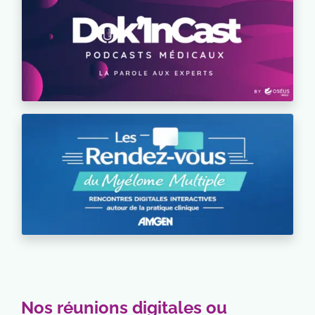
Nos réunions digitales ou