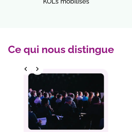
KOLs mobilisés
Ce qui nous distingue