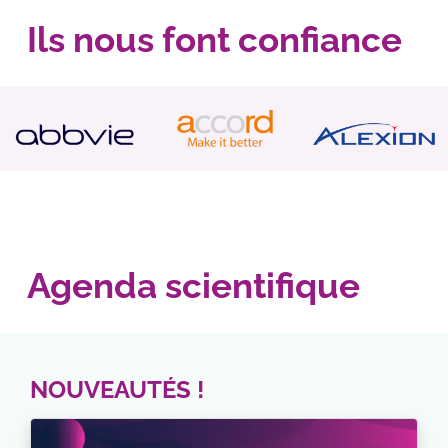
Ils nous font confiance
Agenda scientifique
NOUVEAUTÉS !