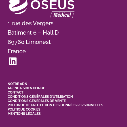
1 rue des Vergers
Bâtiment 6 – Hall D
69760 Limonest
France
LinkedIn
NOTRE ADN
AGENDA SCIENTIFIQUE
CONTACT
CONDITIONS GÉNÉRALES D’UTILISATION
CONDITIONS GÉNÉRALES DE VENTE
POLITIQUE DE PROTECTION DES DONNÉES PERSONNELLES
POLITIQUE COOKIES
MENTIONS LÉGALES