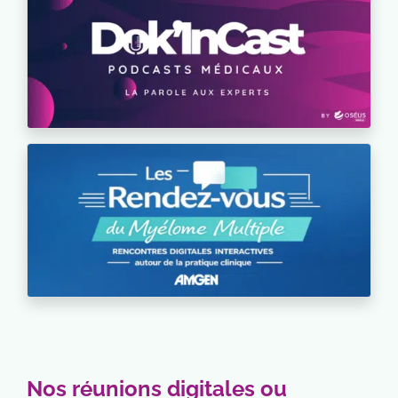
Nos réunions digitales ou