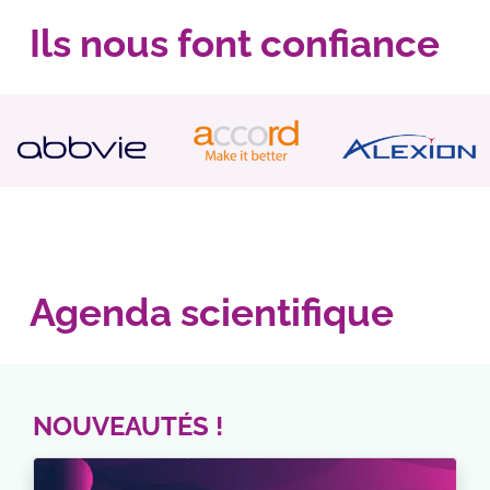
Ils nous font confiance
Agenda scientifique
NOUVEAUTÉS !