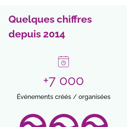
matches.
chicken subway juego destaca por su ritmo rápido
a 100hp Gaming. Este juego de tipo crash combina
propuesta dinámica que mantiene la tensión en
événements sportifs. Dans ce cadre,
akwabet ci
y su estilo visual llamativo, y en
https://chicken-
simplicidad y tensión en cada ronda que puede
cada partida. Si quieres conocer mejor su estilo y
trouve naturellement sa place dans un mini-texte
Quelques chiffres
subway-win.org/es/
se puede ampliar la
terminar en cualquier momento.
características,
https://chicken-road.es/
ofrece un
sur campagnes saisonnières, opérations spéciales
información sobre esta propuesta. Su ambientación
punto de referencia útil dentro de una experiencia
autour des affiches importantes et moments forts
depuis 2014
entretenida y su formato ágil lo convierten en una
llena de ritmo y emoción.
du calendrier des paris.
opción interesante para quienes disfrutan de
partidas intensas.
+7 000
Événements créés / organisées