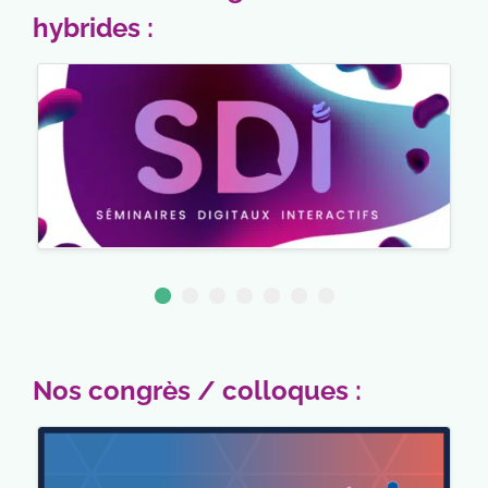
hybrides :
Nos congrès / colloques :