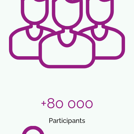
+80 000
Participants