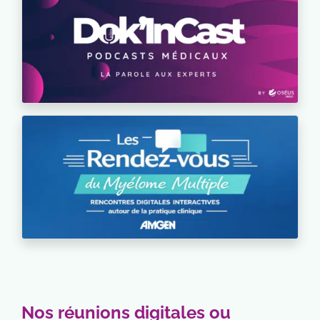
Nos réunions digitales ou