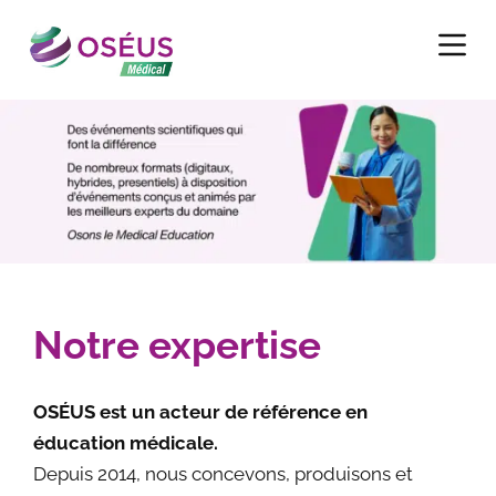
P
a
s
s
e
r
a
u
c
o
n
Notre expertise
t
e
n
OSÉUS est un acteur de référence en
u
éducation médicale.
Depuis 2014, nous concevons, produisons et