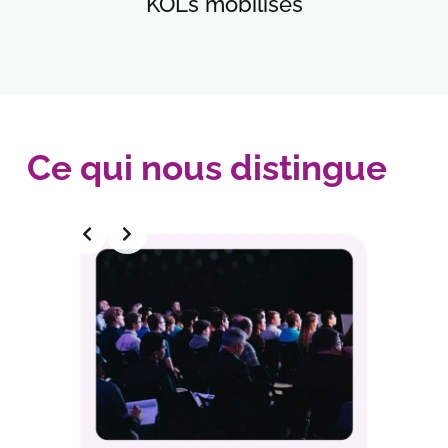
KOLs mobilisés
Ce qui nous distingue