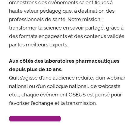
orchestrons des événements scientifiques à
haute valeur pédagogique, à destination des
professionnels de santé. Notre mission :
transformer la science en savoir partagé, grâce à
des formats engageants et des contenus validés
par les meilleurs experts.
Aux côtés des laboratoires pharmaceutiques
depuis plus de 10 ans.
Qu’il s’agisse d’une audience réduite, d’un webinar
national ou d’un colloque national, de webcasts
etc…, chaque événement OSÉUS est pensé pour
favoriser l’échange et la transmission.
En savoir plus !
Los jugadores de casino han encontrado en
chicken
Para quienes disfrutan de la adrenalina online,
Pour une partie du public, la vraie différence se voit
Try
Avia Masters
and test your timing skills.
Play at
All Star casino
and enjoy slots.
Juega en
Cazimbo
y aprovecha promociones.
Découvrez
Trueluck
et tentez votre chance.
Spilaðu á
Mr Pacho
og njóttu spilanna.
Spill hos
Casinodays
og nyt spillene.
Explore the best
world cup betting sites
for live
Para quienes buscan una experiencia dinámica,
train
una nueva forma emocionante de jugar gracias
Chicken Road es un juego de gambling con una
dans le rythme des offres liées aux grands