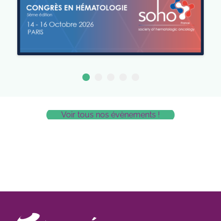
Voir tous nos évènements !
valorbet
casino scores
hotelaltoparque.com.ar