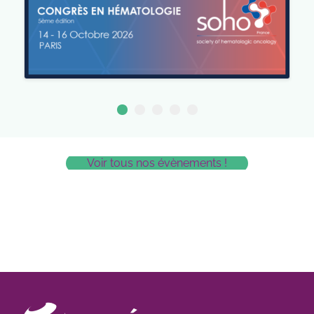
Voir tous nos évènements !
valorbet
casino scores
hotelaltoparque.com.ar