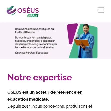
P
a
s
s
e
r
a
u
c
o
n
Notre expertise
t
e
n
OSÉUS est un acteur de référence en
u
éducation médicale.
Depuis 2014, nous concevons, produisons et