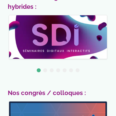
hybrides :
Nos congrès / colloques :