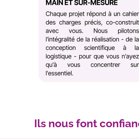
Ils nous font confia