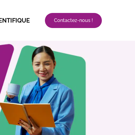
ENTIFIQUE
Contactez-nous !