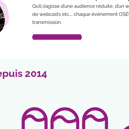
Qu’il s’agisse d’une audience réduite, d’un 
de webcasts etc…, chaque événement OSÉUS
transmission.
En savoir plus !
Los jugadores de casino han encontrado en
c
Para quienes disfrutan de la adrenalina onli
Pour une partie du public, la vraie différence 
Try
Avia Masters
and test your timing skills.
Play at
All Star casino
and enjoy slots.
Juega en
Cazimbo
y aprovecha promociones
Découvrez
Trueluck
et tentez votre chance.
Spilaðu á
Mr Pacho
og njóttu spilanna.
Spill hos
Casinodays
og nyt spillene.
Explore the best
world cup betting sites
for li
Para quienes buscan una experiencia dinámi
de jugar gracias a 100hp Gaming. Este juego 
una propuesta dinámica que mantiene la tensi
grands événements sportifs. Dans ce cadre,
a
ritmo rápido y su estilo visual llamativo, y en
en cada ronda que puede terminar en cualq
su estilo y características,
https://chicken-ro
un mini-texte sur campagnes saisonnières, op
puede ampliar la información sobre esta prop
dentro de una experiencia llena de ritmo y e
importantes et moments forts du calendrier de
formato ágil lo convierten en una opción inte
epuis 2014
intensas.