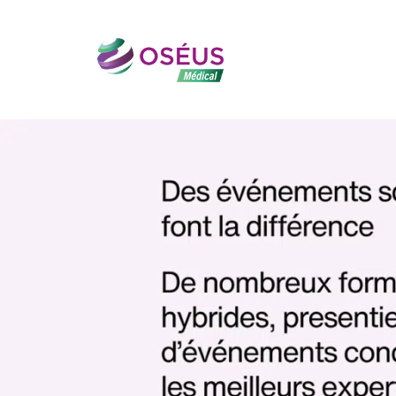
P
a
s
s
e
r
a
u
c
o
n
t
e
n
u