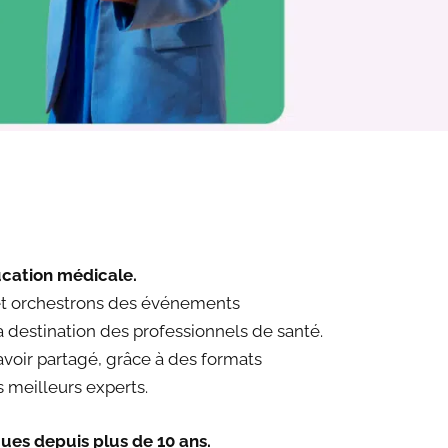
cation médicale.
et orchestrons des événements
à destination des professionnels de santé.
avoir partagé, grâce à des formats
 meilleurs experts.
ues depuis plus de 10 ans.