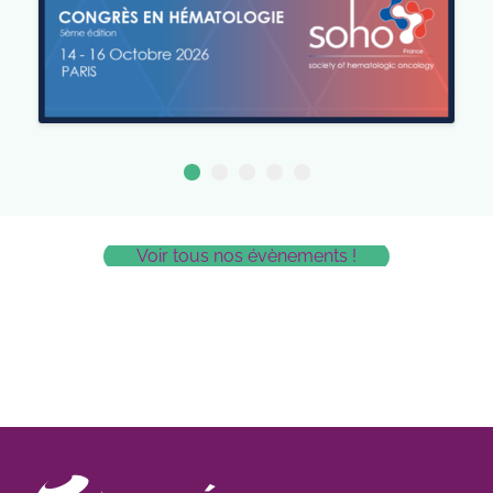
Voir tous nos évènements !
valorbet
casino scores
hotelaltoparque.com.ar