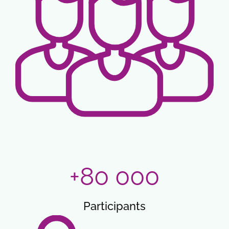
+80 000
Participants