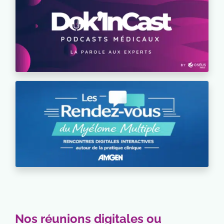
Nos réunions digitales ou