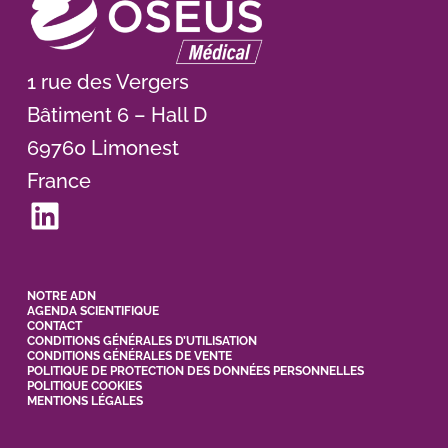
1 rue des Vergers
Bâtiment 6 – Hall D
69760 Limonest
France
LinkedIn
NOTRE ADN
AGENDA SCIENTIFIQUE
CONTACT
CONDITIONS GÉNÉRALES D’UTILISATION
CONDITIONS GÉNÉRALES DE VENTE
POLITIQUE DE PROTECTION DES DONNÉES PERSONNELLES
POLITIQUE COOKIES
MENTIONS LÉGALES