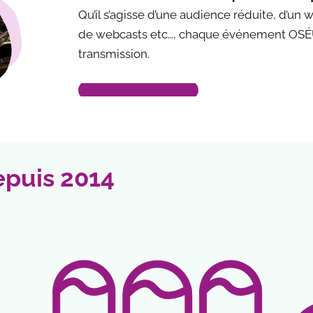
Qu’il s’agisse d’une audience réduite, d’un 
de webcasts etc…, chaque événement OSÉUS
transmission.
En savoir plus !
Los jugadores de casino han encontrado en
c
Para quienes disfrutan de la adrenalina onli
Pour une partie du public, la vraie différence 
Try
Avia Masters
and test your timing skills.
Play at
All Star casino
and enjoy slots.
Juega en
Cazimbo
y aprovecha promociones
Découvrez
Trueluck
et tentez votre chance.
Spilaðu á
Mr Pacho
og njóttu spilanna.
Spill hos
Casinodays
og nyt spillene.
Explore the best
world cup betting sites
for li
Para quienes buscan una experiencia dinámi
de jugar gracias a 100hp Gaming. Este juego 
una propuesta dinámica que mantiene la tensi
grands événements sportifs. Dans ce cadre,
a
ritmo rápido y su estilo visual llamativo, y en
en cada ronda que puede terminar en cualq
su estilo y características,
https://chicken-ro
un mini-texte sur campagnes saisonnières, op
puede ampliar la información sobre esta prop
dentro de una experiencia llena de ritmo y e
importantes et moments forts du calendrier de
formato ágil lo convierten en una opción inte
epuis 2014
intensas.