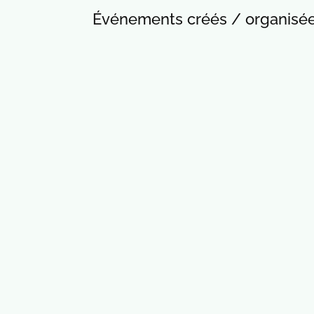
Événements créés / organisé