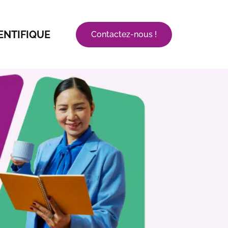
ENTIFIQUE
Contactez-nous !