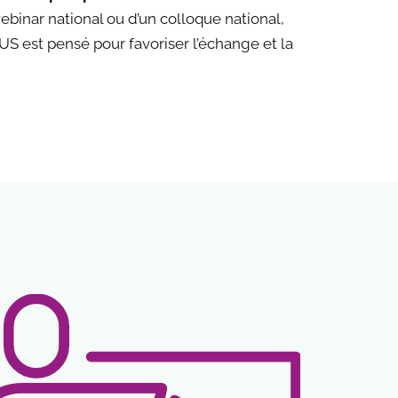
webinar national ou d’un colloque national,
 est pensé pour favoriser l’échange et la
hicken train
una nueva forma emocionante
ne, Chicken Road es un juego de gambling con
se voit dans le rythme des offres liées aux
.
ve matches.
ca, chicken subway juego destaca por su
de tipo crash combina simplicidad y tensión
ón en cada partida. Si quieres conocer mejor
kwabet ci
trouve naturellement sa place dans
https://chicken-subway-win.org/es/
se
uier momento.
ad.es/
ofrece un punto de referencia útil
érations spéciales autour des affiches
uesta. Su ambientación entretenida y su
moción.
s paris.
resante para quienes disfrutan de partidas