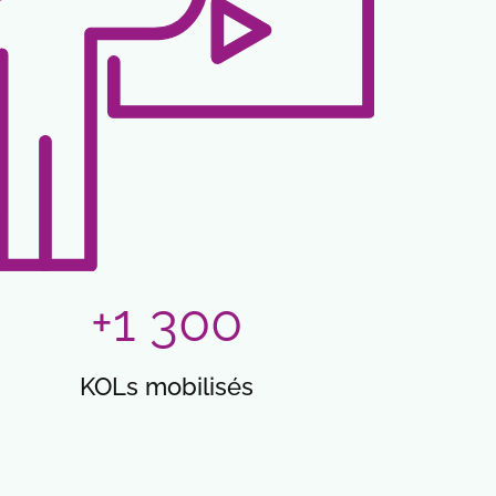
+1 300
KOLs mobilisés