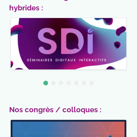
hybrides :
Nos congrès / colloques :