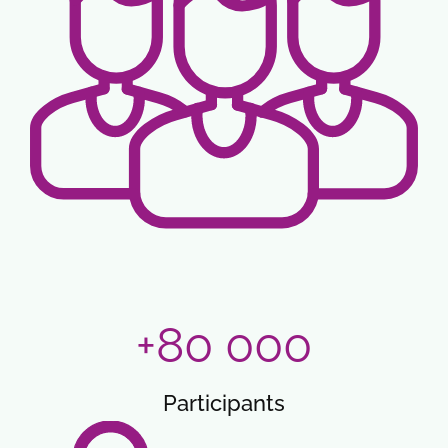
+80 000
Participants