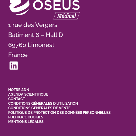
1 rue des Vergers
Bâtiment 6 – Hall D
69760 Limonest
France
LinkedIn
NOTRE ADN
AGENDA SCIENTIFIQUE
CONTACT
CONDITIONS GÉNÉRALES D’UTILISATION
CONDITIONS GÉNÉRALES DE VENTE
POLITIQUE DE PROTECTION DES DONNÉES PERSONNELLES
POLITIQUE COOKIES
MENTIONS LÉGALES