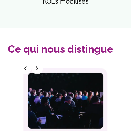
KOLs mobilisés
Ce qui nous distingue