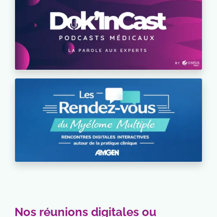
Nos réunions digitales ou